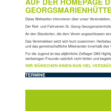
AUF DER HOMEPAGE DE
GEORGSMARIENHÜTTE 
Diese Webseiten informieren über unser Vereinsleben, 
Der Reit- und Fahrverein St. Georg Georgsmarienhütte k
An den Standorten, die dem Verein angeschlossen sind,
Das Vereinsleben setzt sich bunt zusammen: Herbstausri
und das gemeinschaftliche Miteinander innerhalb des 
Für die Jugend ist das alljährliche Zeltlager DAS Hig
vierbeinigen Freunde natürlich nicht fehlen und begleit
WIR WÜNSCHEN IHNEN NUN VIEL VERGNÜG
TERMINE