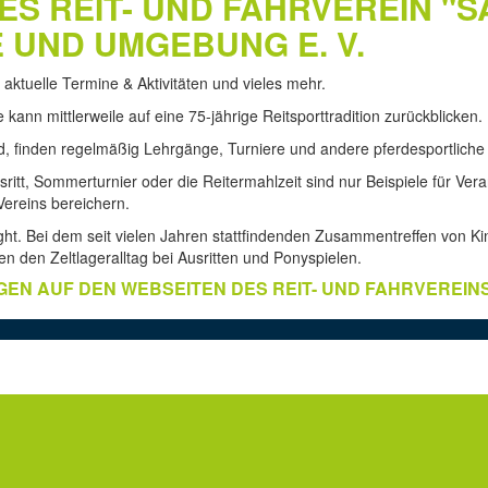
S REIT- UND FAHRVEREIN "
UND UMGEBUNG E. V.
aktuelle Termine & Aktivitäten und vieles mehr.
ann mittlerweile auf eine 75-jährige Reitsporttradition zurückblicken.
 finden regelmäßig Lehrgänge, Turniere und andere pferdesportliche u
tt, Sommerturnier oder die Reitermahlzeit sind nur Beispiele für Verans
Vereins bereichern.
hlight. Bei dem seit vielen Jahren stattfindenden Zusammentreffen von 
en den Zeltlageralltag bei Ausritten und Ponyspielen.
EN AUF DEN WEBSEITEN DES REIT- UND FAHRVEREIN