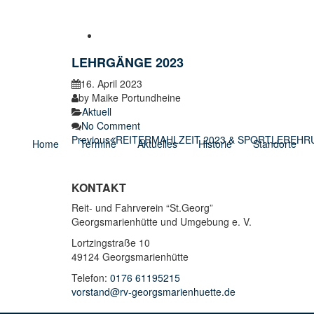
LEHRGÄNGE 2023
16. April 2023
by
Maike Portundheine
Aktuell
No Comment
Previous
REITERMAHLZEIT 2023 & SPORTLEREH
Home
Termine
Aktuelles
Historie
Standorte
KONTAKT
Reit- und Fahrverein “St.Georg”
Georgsmarienhütte und Umgebung e. V.
Lortzingstraße 10
49124 Georgsmarienhütte
Telefon:
0176 61195215
vorstand@rv-georgsmarienhuette.de