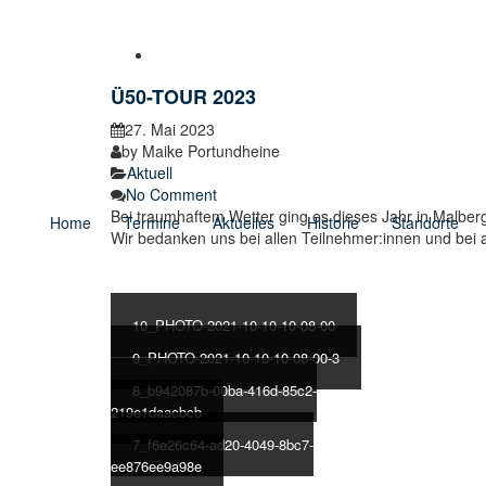
Ü50-TOUR 2023
27. Mai 2023
by
Maike Portundheine
Aktuell
No Comment
Bei traumhaftem Wetter ging es dieses Jahr in Malberg
Home
Termine
Aktuelles
Historie
Standorte
Wir bedanken uns bei allen Teilnehmer:innen und bei 
10_PHOTO-2021-10-10-10-08-00
9_PHOTO-2021-10-10-10-08-00-3
8_b942087b-00ba-416d-85c2-
219e1daacbcb
7_f6e26c64-ad20-4049-8bc7-
ee876ee9a98e