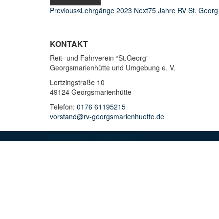
Previous
Lehrgänge 2023
Next
75 Jahre RV St. Geor
KONTAKT
Reit- und Fahrverein “St.Georg”
Georgsmarienhütte und Umgebung e. V.
Lortzingstraße 10
49124 Georgsmarienhütte
Telefon:
0176 61195215
vorstand@rv-georgsmarienhuette.de
Impressum
Datenschutz