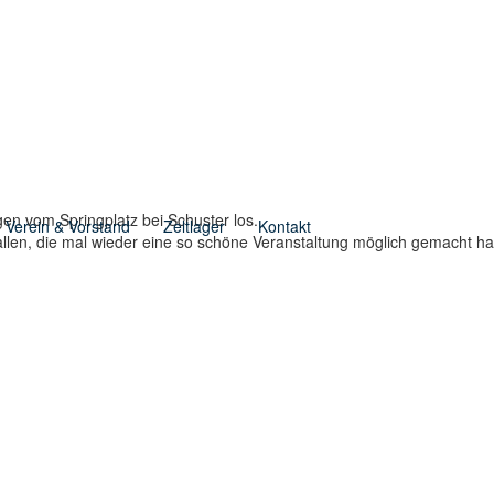
en vom Springplatz bei Schuster los.
Verein & Vorstand
Zeltlager
Kontakt
allen, die mal wieder eine so schöne Veranstaltung möglich gemacht h